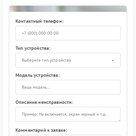
Обращение в мастерскую
Сервисный центр APC занимается ремонтом плат,
заменой аккумуляторов, реле и силовых элементов.
Контактный телефон:
После устранения неисправности устройство
проходит тестирование под нагрузкой. Это снижает
риск повторного появления проблемы и позволяет
использовать ИБП стабильно длительное время.
Тип устройства:
При первых признаках нестабильной работы не
стоит продолжать эксплуатацию устройства.
Выберите тип устройства
Намного безопаснее сразу передать ИБП APC
специалистам и выполнить ремонт до появления
Модель устройства:
более серьезных последствий.
Описание неисправности:
Комментарий к заявке: