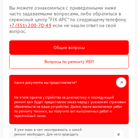
Вы можете ознакомиться с приведенными ниже
часто задаваемыми вопросами, либо обратиться в
сервисный центр “FIX-APC” по следующему телефону
+7 (351) 200-70-49
если не нашли ответ на свой
вопрос.
Общие вопросы
Вопросы по ремонту ИБП
Какие документы вы предоставляете?
На этапе приема устройства на диагностику и последующий
ремонт вам будет предоставлен заказ-наряд с указанием страховых
обязательств на ваше устройство. Далее, после выполнения работ
по ремонту техники, вы получите акт выполненных работ и
гарантийный талон.
Я уже знаю в чем неисправность и какой
ремонт необходим. Для чего проводить