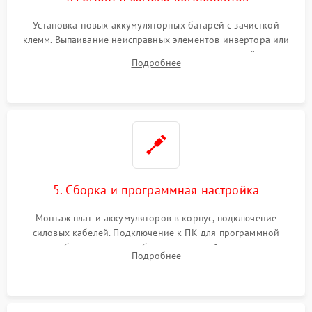
Установка новых аккумуляторных батарей с зачисткой
клемм. Выпаивание неисправных элементов инвертора или
цепи зарядки и монтаж новых радиодеталей.
Подробнее
Восстановление поврежденных токоведущих дорожек и
замена реле.
5. Сборка и программная настройка
Монтаж плат и аккумуляторов в корпус, подключение
силовых кабелей. Подключение к ПК для программной
калибровки констант батареи, настройки порогов
Подробнее
срабатывания AVR и сброса счетчиков старения АКБ.