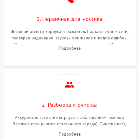
1. Первичная диагностика
Внешний осмотр корпуса и разъемов. Подключение к сети,
проверка индикации, звуковых сигналов и кодов ошибок.
Измерение входного и выходного напряжения. Оценка
Подробнее
реакции ИБП на отключение основного питания без
нагрузки.
2. Разборка и очистка
Аккуратное вскрытие корпуса с соблюдением техники
безопасности (снятие остаточного заряда). Очистка плат,
радиаторов и кулеров от пыли с помощью сжатого воздуха
Подробнее
и кистей для предотвращения перегрева и замыканий.