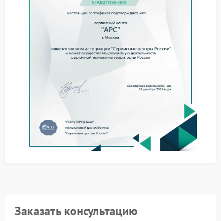
подключенной техники.
Что можно сделать
самостоятельно
Перед обращением к мастеру стоит отключить ИБП
от сети на несколько минут и заново подключить
кабель. Иногда проблема связана с перепадами
напряжения или ошибкой платы управления. Также
желательно убедиться, что аккумулятор установлен
плотно и не имеет следов вздутия.
Проверить сетевой кабель.
Убедиться в исправности розетки.
Снизить нагрузку на устройство.
Отключить лишнее оборудование.
Когда перечисленные действия не меняют
ситуацию, стоит обратиться в сервис APC.
Специалисты выполнят диагностику электронных
компонентов, заменят поврежденные детали и
устранят сбои в цепях управления.
Заказать консультацию