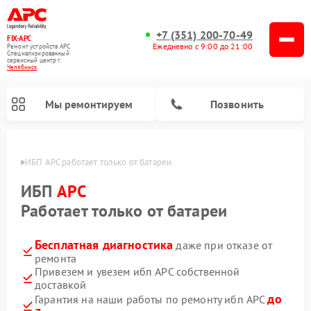
+7 (351) 200-70-49
FIX-APC
Ежедневно с 9:00 до 21:00
Ремонт устройств APC
Специализированный
cервисный центр г.
Челябинск
Мы ремонтируем
Позвонить
инске
ИБП APC работает только от батареи
ИБП
APC
Работает только от батареи
Бесплатная диагностика
даже при отказе от
ремонта
Привезем и увезем ибп APC собственной
доставкой
до
Гарантия на наши работы по ремонту ибп APC