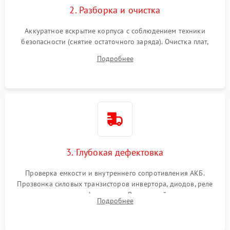
2. Разборка и очистка
Аккуратное вскрытие корпуса с соблюдением техники
безопасности (снятие остаточного заряда). Очистка плат,
радиаторов и кулеров от пыли с помощью сжатого воздуха
Подробнее
и кистей для предотвращения перегрева и замыканий.
3. Глубокая дефектовка
Проверка емкости и внутреннего сопротивления АКБ.
Прозвонка силовых транзисторов инвертора, диодов, реле
переключения и трансформатора. Визуальный поиск вздутых
Подробнее
конденсаторов и прогаров на печатной плате.