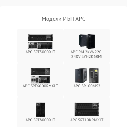
Поломка фильтров
1000 ₽
Подробнее →
(EMI/EMC)
Модели ИБП APC
Неисправность системы
1500 ₽
Подробнее →
защиты
Неисправность системы
2000 ₽
Подробнее →
стабилизации
APC SRT5000XLT
APC RM 2kVA 220-
240V SYH2K6RMI
Поломка системы
автоматического
1500 ₽
Подробнее →
переключения
Неисправность системы
APC SRT6000RMXLT
APC BR100MS2
1500 ₽
Подробнее →
мониторинга
Повреждение внутренних
500 ₽
Подробнее →
проводов
APC SRT8000XLT
APC SRT10KRMXLT
Неисправность системы
1500 ₽
Подробнее →
зарядки