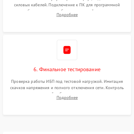
силовых кабелей. Подключение к ПК для программной
калибровки констант батареи, настройки порогов
Подробнее
срабатывания AVR и сброса счетчиков старения АКБ.
6. Финальное тестирование
Проверка работы ИБП под тестовой нагрузкой. Имитация
скачков напряжения и полного отключения сети. Контроль
времени автономной работы, температурного режима и
Подробнее
корректности формы выходного сигнала.