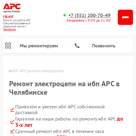
+7 (351) 200-70-49
FIX-APC
Ежедневно с 9:00 до 21:00
Ремонт устройств APC
Специализированный
cервисный центр г.
Челябинск
Мы ремонтируем
Позвонить
инске
ИБП APC ремонт электроцепи
Ремонт электроцепи на ибп APC в
Челябинске
Привезем и увезем ибп APC собственной
доставкой
до
Гарантия на наши работы по ремонту ибп APC
3-х лет
Срочный ремонт ибп APC в течении часа