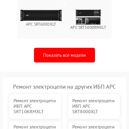
Поломка системы защиты
1000 ₽
Подробнее →
от перегрузок
APC SRT6000XLT
APC SRT5000RMXLT
Неисправность системы
защиты от короткого
1500 ₽
Подробнее →
замыкания
Показать все модели
Повреждение системы
1000 ₽
Подробнее →
защиты от перегрева
Неисправность системы
защиты от
1500 ₽
Подробнее →
перенапряжения
Ремонт электроцепи на других ИБП APC
Ремонт электроцепи
Ремонт электроцепи
ИБП APC
ИБП APC
SRT10KRMXLT
SRT8000XLT
Ремонт электроцепи
Ремонт электроцепи