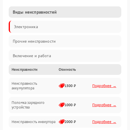
Виды неисправностей
Электроника
Прочие неисправности
Включение и работа
Неисправности
Стоимость
Работа с нагрузкой
Неисправность
Звук и индикация
1500 ₽
Подробнее →
аккумулятора
Питание и режимы
Поломка зарядного
1000 ₽
Подробнее →
устройства
Интерфейсы и связь
Неисправность инвертора
2000 ₽
Подробнее →
Температура и эксплуатация