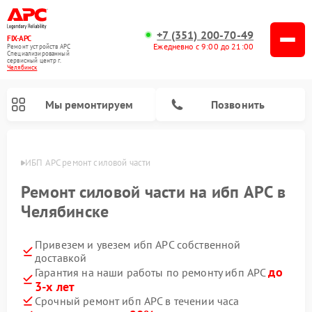
+7 (351) 200-70-49
FIX-APC
Ежедневно с 9:00 до 21:00
Ремонт устройств APC
Специализированный
cервисный центр г.
Челябинск
Мы ремонтируем
Позвонить
инске
ИБП APC ремонт силовой части
Ремонт силовой части на ибп APC в
Челябинске
Привезем и увезем ибп APC собственной
доставкой
до
Гарантия на наши работы по ремонту ибп APC
3-х лет
Срочный ремонт ибп APC в течении часа