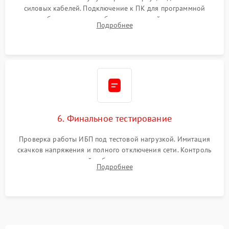
силовых кабелей. Подключение к ПК для программной
калибровки констант батареи, настройки порогов
Подробнее
срабатывания AVR и сброса счетчиков старения АКБ.
6. Финальное тестирование
Проверка работы ИБП под тестовой нагрузкой. Имитация
скачков напряжения и полного отключения сети. Контроль
времени автономной работы, температурного режима и
Подробнее
корректности формы выходного сигнала.