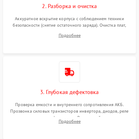
2. Разборка и очистка
Аккуратное вскрытие корпуса с соблюдением техники
безопасности (снятие остаточного заряда). Очистка плат,
радиаторов и кулеров от пыли с помощью сжатого воздуха
Подробнее
и кистей для предотвращения перегрева и замыканий.
3. Глубокая дефектовка
Проверка емкости и внутреннего сопротивления АКБ.
Прозвонка силовых транзисторов инвертора, диодов, реле
переключения и трансформатора. Визуальный поиск вздутых
Подробнее
конденсаторов и прогаров на печатной плате.