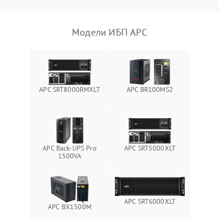
Поломка фильтров
1000 ₽
Подробнее →
(EMI/EMC)
Модели ИБП APC
Неисправность системы
1500 ₽
Подробнее →
защиты
Неисправность системы
2000 ₽
Подробнее →
стабилизации
APC SRT8000RMXLT
APC BR100MS2
Поломка системы
автоматического
1500 ₽
Подробнее →
переключения
Неисправность системы
APC Back-UPS Pro
APC SRT5000XLT
1500 ₽
Подробнее →
мониторинга
1500VA
Повреждение внутренних
500 ₽
Подробнее →
проводов
APC SRT6000XLT
APC BX1500M
Неисправность системы
1500 ₽
Подробнее →
зарядки