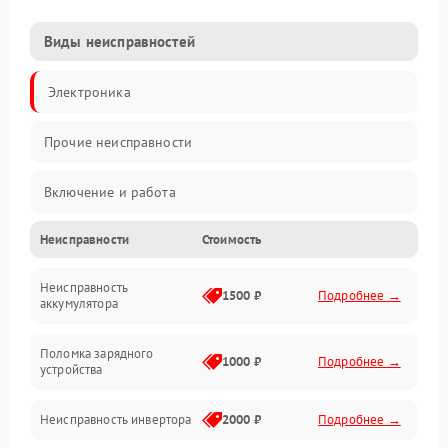
Виды неисправностей
Электроника
Прочие неисправности
Включение и работа
Неисправности
Стоимость
Работа с нагрузкой
Неисправность
Звук и индикация
1500 ₽
Подробнее →
аккумулятора
Питание и режимы
Поломка зарядного
1000 ₽
Подробнее →
устройства
Интерфейсы и связь
Неисправность инвертора
2000 ₽
Подробнее →
Температура и эксплуатация