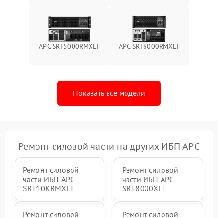
Поломка системы защиты
1000 ₽
Подробнее →
от перегрузок
APC SRT5000RMXLT
APC SRT6000RMXLT
Неисправность системы
защиты от короткого
1500 ₽
Подробнее →
замыкания
Показать все модели
Повреждение системы
1000 ₽
Подробнее →
защиты от перегрева
Неисправность системы
защиты от
1500 ₽
Подробнее →
перенапряжения
Ремонт силовой части на других ИБП APC
Ремонт силовой
Ремонт силовой
части ИБП APC
части ИБП APC
SRT10KRMXLT
SRT8000XLT
Ремонт силовой
Ремонт силовой