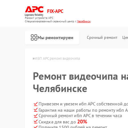
FIX-APC
Ремонт устройств APC
Специализированный cервисный центр г.
Челябинск
Мы ремонтируем
Срочный ремонт
Це
бп APC в Челябинске
ИБП APC ремонт видеочипа
Ремонт видеочипа н
Челябинске
Привезем и увезем ибп APC собственной д
Гарантия на наши работы по ремонту ибп 
Срочный ремонт ибп APC в течении часа
20%
Скидка для вас до
Получите 1500 рублей на ремонт