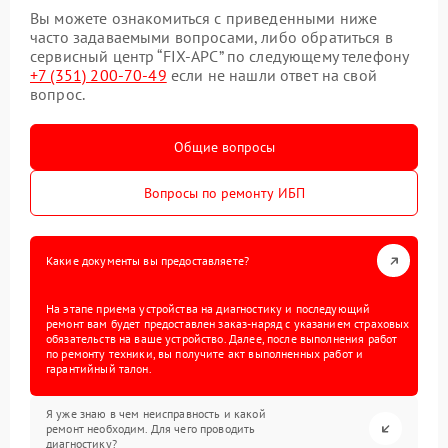
Вы можете ознакомиться с приведенными ниже
часто задаваемыми вопросами, либо обратиться в
сервисный центр “FIX-APC” по следующему телефону
+7 (351) 200-70-49
если не нашли ответ на свой
вопрос.
Общие вопросы
Вопросы по ремонту ИБП
Какие документы вы предоставляете?
На этапе приема устройства на диагностику и последующий
ремонт вам будет предоставлен заказ-наряд с указанием страховых
обязательств на ваше устройство. Далее, после выполнения работ
по ремонту техники, вы получите акт выполненных работ и
гарантийный талон.
Я уже знаю в чем неисправность и какой
ремонт необходим. Для чего проводить
диагностику?