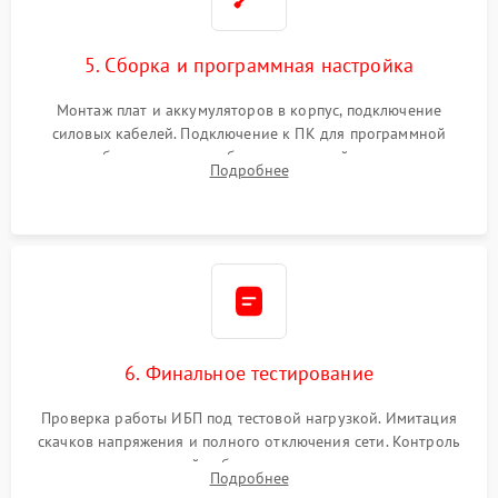
5. Сборка и программная настройка
Монтаж плат и аккумуляторов в корпус, подключение
силовых кабелей. Подключение к ПК для программной
калибровки констант батареи, настройки порогов
Подробнее
срабатывания AVR и сброса счетчиков старения АКБ.
6. Финальное тестирование
Проверка работы ИБП под тестовой нагрузкой. Имитация
скачков напряжения и полного отключения сети. Контроль
времени автономной работы, температурного режима и
Подробнее
корректности формы выходного сигнала.