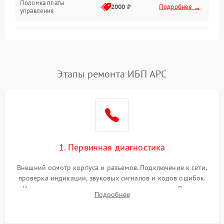
Поломка платы
Механика
2000 ₽
Подробнее →
управления
Неисправность
3000 ₽
Подробнее →
трансформатора
Повреждение
Этапы ремонта ИБП APC
500 ₽
Подробнее →
конденсаторов
Поломка предохранителя
100 ₽
Подробнее →
Неисправность системы
1000 ₽
Подробнее →
охлаждения
1. Первичная диагностика
Неисправность
500 ₽
Подробнее →
Внешний осмотр корпуса и разъемов. Подключение к сети,
индикаторов
проверка индикации, звуковых сигналов и кодов ошибок.
Измерение входного и выходного напряжения. Оценка
Поломка фильтров
Подробнее
1000 ₽
Подробнее →
реакции ИБП на отключение основного питания без
(EMI/EMC)
нагрузки.