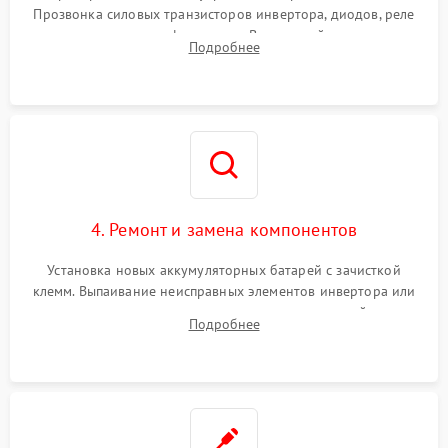
Прозвонка силовых транзисторов инвертора, диодов, реле
Неисправность системы
переключения и трансформатора. Визуальный поиск вздутых
Подробнее
защиты от короткого
1500 ₽
Подробнее →
конденсаторов и прогаров на печатной плате.
замыкания
Повреждение системы
1000 ₽
Подробнее →
защиты от перегрева
Неисправность системы
защиты от
1500 ₽
Подробнее →
перенапряжения
4. Ремонт и замена компонентов
Установка новых аккумуляторных батарей с зачисткой
клемм. Выпаивание неисправных элементов инвертора или
цепи зарядки и монтаж новых радиодеталей.
Подробнее
Восстановление поврежденных токоведущих дорожек и
замена реле.