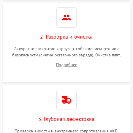
Неисправность системы
1500 ₽
Подробнее →
защиты
Неисправность системы
2000 ₽
Подробнее →
стабилизации
2. Разборка и очистка
Поломка системы
автоматического
1500 ₽
Подробнее →
Аккуратное вскрытие корпуса с соблюдением техники
переключения
безопасности (снятие остаточного заряда). Очистка плат,
радиаторов и кулеров от пыли с помощью сжатого воздуха
Неисправность системы
Подробнее
1500 ₽
Подробнее →
и кистей для предотвращения перегрева и замыканий.
мониторинга
Повреждение внутренних
500 ₽
Подробнее →
проводов
Неисправность системы
1500 ₽
Подробнее →
зарядки
3. Глубокая дефектовка
Поломка системы защиты
1000 ₽
Подробнее →
от перегрузок
Проверка емкости и внутреннего сопротивления АКБ.