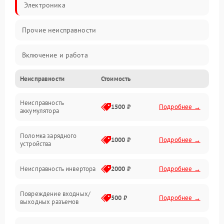
Электроника
Прочие неисправности
Включение и работа
Неисправности
Стоимость
Работа с нагрузкой
Неисправность
Звук и индикация
1500 ₽
Подробнее →
аккумулятора
Питание и режимы
Поломка зарядного
1000 ₽
Подробнее →
устройства
Интерфейсы и связь
Неисправность инвертора
2000 ₽
Подробнее →
Температура и эксплуатация
Повреждение входных/
500 ₽
Подробнее →
выходных разъемов
Механические повреждения