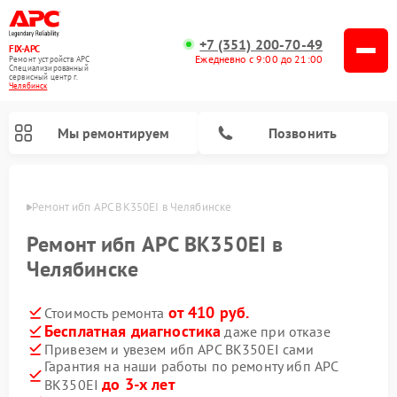
+7 (351) 200-70-49
FIX-APC
Ежедневно с 9:00 до 21:00
Ремонт устройств APC
Специализированный
cервисный центр г.
Челябинск
Мы ремонтируем
Позвонить
инске
Ремонт ибп APC BK350EI в Челябинске
Ремонт ибп APC BK350EI в
Челябинске
от 410 руб.
Стоимость ремонта
Бесплатная диагностика
даже при отказе
Привезем и увезем ибп APC BK350EI сами
Гарантия на наши работы по ремонту ибп APC
до 3-х лет
BK350EI