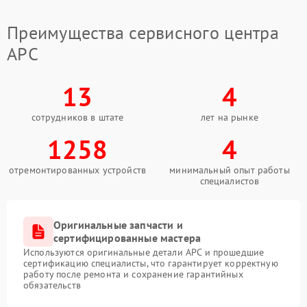
Когда индикаторы перестают корректно
отображать данные, оптимальным решением
становится сервисный центр APC. Специалисты
Преимущества сервисного центра
выявляют причину, выполняют ремонт и
APC
возвращают точность отображения состояний.
13
4
сотрудников в штате
лет на рынке
1258
4
отремонтированных устройств
минимальный опыт работы
специалистов
Оригинальные запчасти и
сертифицированные мастера
Используются оригинальные детали APC и прошедшие
сертификацию специалисты, что гарантирует корректную
работу после ремонта и сохранение гарантийных
обязательств