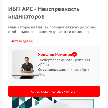
ИБП APC - Неисправность
индикаторов
Индикаторы на ИБП выполняют важную роль: они
отображают состояние устройства и помогают
контролировать его работу. Когда подсветка или
сигналы начинают работать нестабильно, это
Читать далее
затрудняет понимание текущего режима и может
скрывать более серьезные отклонения.
Ярослав Романов
Симптомы неисправности
Эксперт сервисного центр FIX-
APC.ru
Специализация:
техника бренда
Наиболее заметные признаки связаны с
APC
неправильной индикацией:
индикаторы не загораются при включении;
хаотичное мигание без причины;
Консультация со специалистом
частичное отсутствие подсветки;
несоответствие сигналов реальному состоянию.
В подобных случаях ремонт APC требуется для