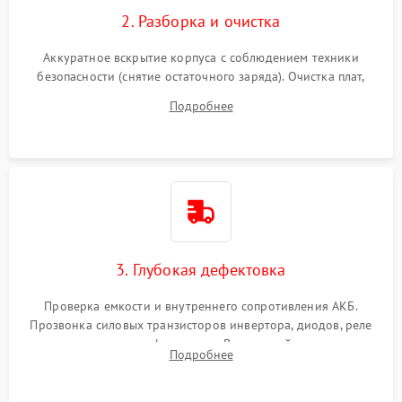
2. Разборка и очистка
Аккуратное вскрытие корпуса с соблюдением техники
безопасности (снятие остаточного заряда). Очистка плат,
радиаторов и кулеров от пыли с помощью сжатого воздуха
Подробнее
и кистей для предотвращения перегрева и замыканий.
3. Глубокая дефектовка
Проверка емкости и внутреннего сопротивления АКБ.
Прозвонка силовых транзисторов инвертора, диодов, реле
переключения и трансформатора. Визуальный поиск вздутых
Подробнее
конденсаторов и прогаров на печатной плате.