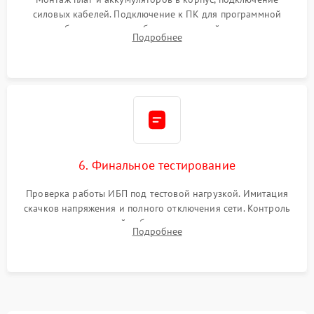
силовых кабелей. Подключение к ПК для программной
калибровки констант батареи, настройки порогов
Подробнее
срабатывания AVR и сброса счетчиков старения АКБ.
6. Финальное тестирование
Проверка работы ИБП под тестовой нагрузкой. Имитация
скачков напряжения и полного отключения сети. Контроль
времени автономной работы, температурного режима и
Подробнее
корректности формы выходного сигнала.