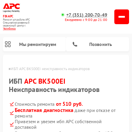
+7 (351) 200-70-49
FIX-APC
Ежедневно с 9:00 до 21:00
Ремонт устройств APC
Специализированный
cервисный центр г.
Челябинск
Мы ремонтируем
Позвонить
инске
ИБП APC BK500EI неисправность индикаторов
ИБП
APC BK500EI
Неисправность индикаторов
от 510 руб.
Стоимость ремонта
Бесплатная диагностика
даже при отказе от
ремонта
Привезем и увезем ибп APC собственной
доставкой