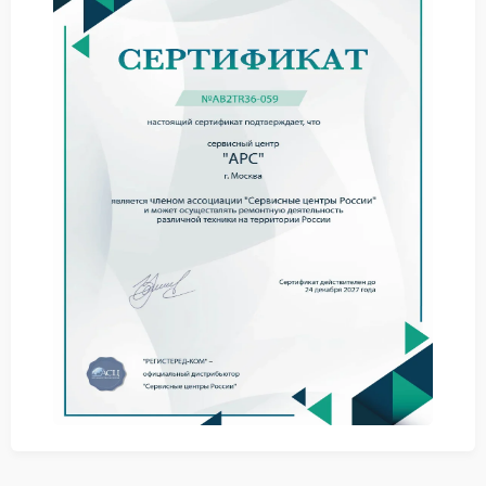
устранения причин и возврата нормальной работы
панели.
Причины и рекомендации
Проблема может быть связана с износом элементов
платы, перегревом или нарушением контактов.
Чтобы снизить риск возникновения неисправности,
соблюдайте простые меры:
не перегружайте устройство;
размещайте его в зоне с нормальной
вентиляцией;
контролируйте состояние внутренних
компонентов.
Даже при правильной эксплуатации сервис APC
остается необходимым при первых отклонениях в
индикации.
Обращение к специалистам