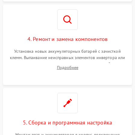
4. Ремонт и замена компонентов
Установка новых аккумуляторных батарей с зачисткой
клемм. Выпаивание неисправных элементов инвертора или
цепи зарядки и монтаж новых радиодеталей.
Подробнее
Восстановление поврежденных токоведущих дорожек и
замена реле.
5. Сборка и программная настройка
Монтаж плат и аккумуляторов в корпус, подключение