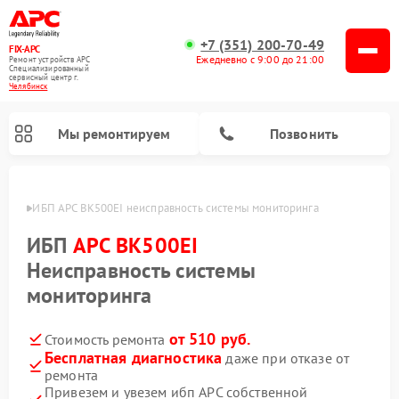
+7 (351) 200-70-49
FIX-APC
Ежедневно с 9:00 до 21:00
Ремонт устройств APC
Специализированный
cервисный центр г.
Челябинск
Мы ремонтируем
Позвонить
инске
ИБП APC BK500EI неисправность системы мониторинга
ИБП
APC BK500EI
Неисправность системы
мониторинга
от 510 руб.
Стоимость ремонта
Бесплатная диагностика
даже при отказе от
ремонта
Привезем и увезем ибп APC собственной