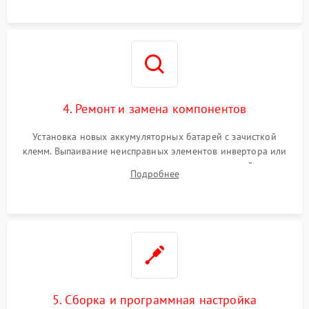
4. Ремонт и замена компонентов
Установка новых аккумуляторных батарей с зачисткой
клемм. Выпаивание неисправных элементов инвертора или
цепи зарядки и монтаж новых радиодеталей.
Подробнее
Восстановление поврежденных токоведущих дорожек и
замена реле.
5. Сборка и программная настройка