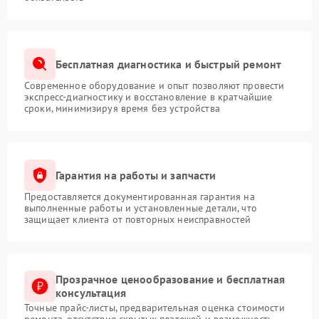
будет предоставлять достоверные данные в систему
диспетчеризации. Мы возвращаем оборудованию
возможность удаленного контроля и
своевременного оповещения о любых отклонениях
в работе. Доверяя сервис APC профессионалам, вы
Бесплатная диагностика и быстрый ремонт
исключаете риск повторного выхода из строя
контроллера мониторинга.
Современное оборудование и опыт позволяют провести
экспресс-диагностику и восстановление в кратчайшие
сроки, минимизируя время без устройства
Гарантия на работы и запчасти
Предоставляется документированная гарантия на
выполненные работы и установленные детали, что
защищает клиента от повторных неисправностей
Прозрачное ценообразование и бесплатная
консультация
Точные прайс-листы, предварительная оценка стоимости