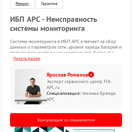
Ремонт
Гарантия
ИБП APC - Неисправность
системы мониторинга
Система мониторинга в ИБП APC отвечает за сбор
данных о параметрах сети, уровне заряда батарей и
температуре внутренних компонентов. Когда эта
система дает сбой, владелец оборудования
Читать далее
сталкивается с отсутствием данных на дисплее,
некорректными показаниями напряжения или
Ярослав Романов
ложными срабатываниями звуковой сигнализации.
Устройство продолжает функционировать, но
Эксперт сервисного центр FIX-
контроль над его состоянием полностью теряется,
APC.ru
что создает риск внезапного отключения
Специализация:
техника бренда
подключенной нагрузки.
APC
Вот несколько характерных симптомов
неисправности:
Консультация со специалистом
Индикатор работы горит зеленым, но
программное обеспечение не видит устройство