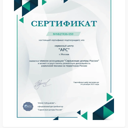
по USB или RS-232 интерфейсу.
На экране отображаются иероглифы или
сегменты индикаторов мерцают в случайном
порядке.
История событий в логах отсутствует, хотя
переключения на батарею происходили.
Команды на выключение подключенного
оборудования через агент мониторинга не
выполняются.
Перед обращением к профессионалам можно
выполнить простую процедуру: отключить все
кабели интерфейса, обесточить ИБП APC на 10
минут, затем включить заново. Если данные снова не
появились, проблема находится в управляющем
контроллере или элементах обвязки.
Самостоятельное вмешательство во внутренние
цепи без схемотехнической подготовки приведет к
полной неработоспособности платы управления.
Качественный ремонт APC выполняется только в
условиях специализированной мастерской.
Инженеры сервисного центра APC проводят замену
микроконтроллера, перепрошивку постоянной