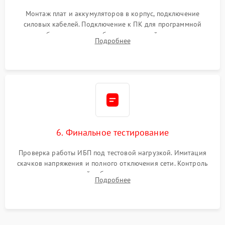
Монтаж плат и аккумуляторов в корпус, подключение
силовых кабелей. Подключение к ПК для программной
калибровки констант батареи, настройки порогов
Подробнее
срабатывания AVR и сброса счетчиков старения АКБ.
6. Финальное тестирование
Проверка работы ИБП под тестовой нагрузкой. Имитация
скачков напряжения и полного отключения сети. Контроль
времени автономной работы, температурного режима и
Подробнее
корректности формы выходного сигнала.