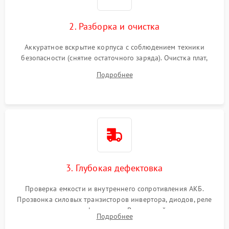
2. Разборка и очистка
Аккуратное вскрытие корпуса с соблюдением техники
безопасности (снятие остаточного заряда). Очистка плат,
радиаторов и кулеров от пыли с помощью сжатого воздуха
Подробнее
и кистей для предотвращения перегрева и замыканий.
3. Глубокая дефектовка
Проверка емкости и внутреннего сопротивления АКБ.
Прозвонка силовых транзисторов инвертора, диодов, реле
переключения и трансформатора. Визуальный поиск вздутых
Подробнее
конденсаторов и прогаров на печатной плате.