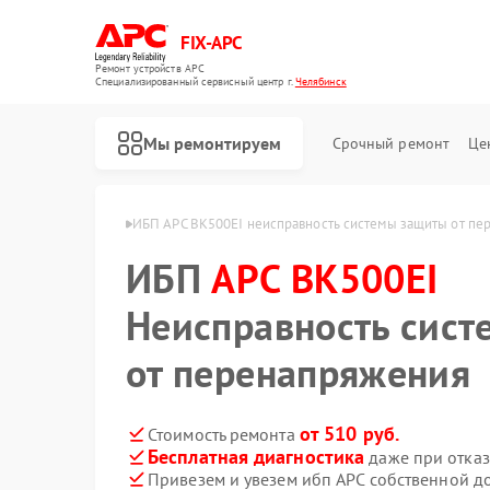
FIX-APC
Ремонт устройств APC
Специализированный cервисный центр г.
Челябинск
Мы ремонтируем
Срочный ремонт
Це
500EI в Челябинске
ИБП APC BK500EI неисправность системы защиты от пе
ИБП
APC BK500EI
Неисправность сис
от перенапряжения
от 510 руб.
Стоимость ремонта
Бесплатная диагностика
даже при отказ
Привезем и увезем ибп APC собственной д