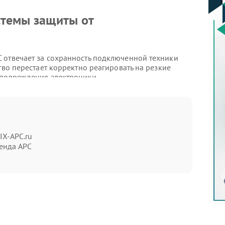
стемы защиты от
 отвечает за сохранность подключенной техники
тво перестает корректно реагировать на резкие
 повреждения электроники.
имптомам:
IX-APC.ru
енда APC
предотвращения более серьезных последствий.