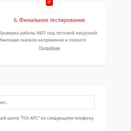
6. Финальное тестирование
Проверка работы ИБП под тестовой нагрузкой.
Имитация скачков напряжения и полного
отключения сети. Контроль времени автономной
Подробнее
работы, температурного режима и корректности
формы выходного сигнала.
ый центр “FIX-APC” по следующему телефону