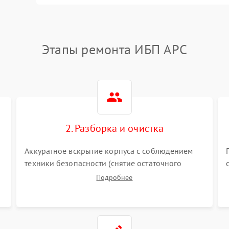
Этапы ремонта ИБП APC
2. Разборка и очистка
Аккуратное вскрытие корпуса с соблюдением
техники безопасности (снятие остаточного
заряда). Очистка плат, радиаторов и кулеров от
Подробнее
пыли с помощью сжатого воздуха и кистей для
я
предотвращения перегрева и замыканий.