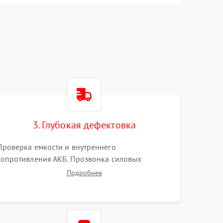
3. Глубокая дефектовка
Проверка емкости и внутреннего
сопротивления АКБ. Прозвонка силовых
транзисторов инвертора, диодов, реле
Подробнее
переключения и трансформатора. Визуальный
поиск вздутых конденсаторов и прогаров на
печатной плате.