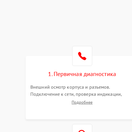
1. Первичная диагностика
Внешний осмотр корпуса и разъемов.
Подключение к сети, проверка индикации,
звуковых сигналов и кодов ошибок. Измерение
Подробнее
входного и выходного напряжения. Оценка
реакции ИБП на отключение основного питани
без нагрузки.