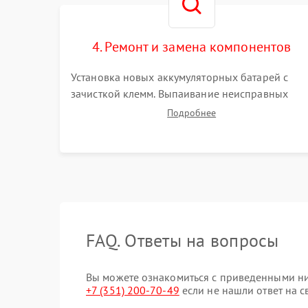
4. Ремонт и замена компонентов
Установка новых аккумуляторных батарей с
зачисткой клемм. Выпаивание неисправных
элементов инвертора или цепи зарядки и
Подробнее
монтаж новых радиодеталей. Восстановление
поврежденных токоведущих дорожек и замена
реле.
FAQ. Ответы на вопросы
Вы можете ознакомиться с приведенными ни
+7 (351) 200-70-49
если не нашли ответ на с