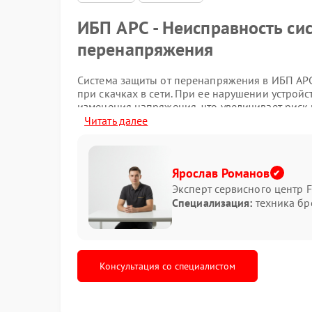
ИБП APC - Неисправность си
перенапряжения
Система защиты от перенапряжения в ИБП APC
при скачках в сети. При ее нарушении устройс
изменения напряжения, что увеличивает риск
Читать далее
Признаки неисправности
Определить проблему можно по следующим с
Ярослав Романов
Эксперт сервисного центр F
ИБП отключается при скачках напряжения;
Специализация:
техника бр
индикаторы работают нестабильно;
устройство не реагирует на перегрузку;
возникают ошибки на дисплее.
В такой ситуации ремонт APC необходим для 
Консультация со специалистом
Причины и полезные советы