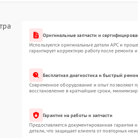
элементов или перегревом внутренних компонентов.
ая сеть.
омендации:
тра
мой нагрузки;
Оригинальные запчасти и сертифицирова
нних элементов.
Используются оригинальные детали APC и прош
PC необходим при первых признаках нарушения
гарантирует корректную работу после ремонта и
Бесплатная диагностика и быстрый ремо
мальным решением становится обращение в
Современное оборудование и опыт позволяют пр
диагностику, заменяют поврежденные компоненты и
восстановление в кратчайшие сроки, минимизиру
струкции.
ть работы ИБП и защитить подключенное
Гарантия на работы и запчасти
Предоставляется документированная гарантия 
детали, что защищает клиента от повторных неи