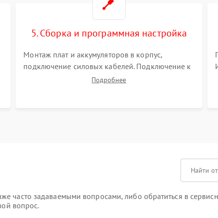
5. Сборка и программная настройка
Монтаж плат и аккумуляторов в корпус,
подключение силовых кабелей. Подключение к
ПК для программной калибровки констант
Подробнее
батареи, настройки порогов срабатывания AVR
и сброса счетчиков старения АКБ.
же часто задаваемыми вопросами, либо обратиться в сервисн
вой вопрос.