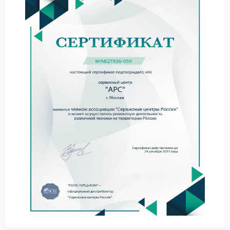
Ремонт APC в такой ситуации требует замены
поврежденных контактов и оценки состояния
дорожек платы рядом с разъемом.
Полезные советы
Сервис APC советует не подключать кабели с
перекошенным штекером и не использовать
переходники сомнительного качества. Даже
небольшое искрение ускоряет нагрев контактов и
разрушает посадочное место.
не тяните кабель под углом;
не вставляйте вилку с усилием;
не используйте поврежденные удлинители;
не подключайте нагрузку при следах плавления
пластика.
Ремонт в мастерской
Сервисный центр APC выполняет разбор корпуса,
замену разъемов, очистку платы от нагара и