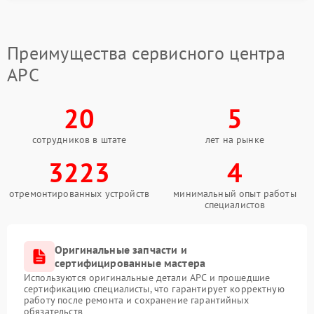
тестирование подключения под нагрузкой. После
сборки устройство проходит запуск в разных
режимах работы.
Преимущества сервисного центра
Компания FIX-APC использует совместимые
комплектующие и меняет поврежденные элементы
APC
пайки, чтобы ИБП стабильно работал при
ежедневной эксплуатации.
20
5
сотрудников в штате
лет на рынке
3223
4
отремонтированных устройств
минимальный опыт работы
специалистов
Оригинальные запчасти и
сертифицированные мастера
Используются оригинальные детали APC и прошедшие
сертификацию специалисты, что гарантирует корректную
работу после ремонта и сохранение гарантийных
обязательств