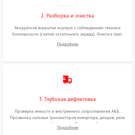
2. Разборка и очистка
Аккуратное вскрытие корпуса с соблюдением техники
безопасности (снятие остаточного заряда). Очистка плат,
радиаторов и кулеров от пыли с помощью сжатого воздуха
Подробнее
и кистей для предотвращения перегрева и замыканий.
3. Глубокая дефектовка
Проверка емкости и внутреннего сопротивления АКБ.
Прозвонка силовых транзисторов инвертора, диодов, реле
переключения и трансформатора. Визуальный поиск вздутых
Подробнее
конденсаторов и прогаров на печатной плате.