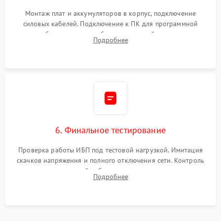
Монтаж плат и аккумуляторов в корпус, подключение
силовых кабелей. Подключение к ПК для программной
калибровки констант батареи, настройки порогов
Подробнее
срабатывания AVR и сброса счетчиков старения АКБ.
6. Финальное тестирование
Проверка работы ИБП под тестовой нагрузкой. Имитация
скачков напряжения и полного отключения сети. Контроль
времени автономной работы, температурного режима и
Подробнее
корректности формы выходного сигнала.