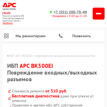
+7 (351) 200-70-49
FIX-APC
Ежедневно с 9:00 до 21:00
Ремонт устройств APC
Специализированный
cервисный центр г.
Челябинск
Мы ремонтируем
Позвонить
инске
ИБП APC BK500EI повреждение входных/выходных разъемов
ИБП
APC BK500EI
Повреждение входных/выходных
разъемов
от 510 руб.
Стоимость ремонта
Бесплатная диагностика
даже при отказе от
ремонта
Привезем и увезем ибп APC собственной