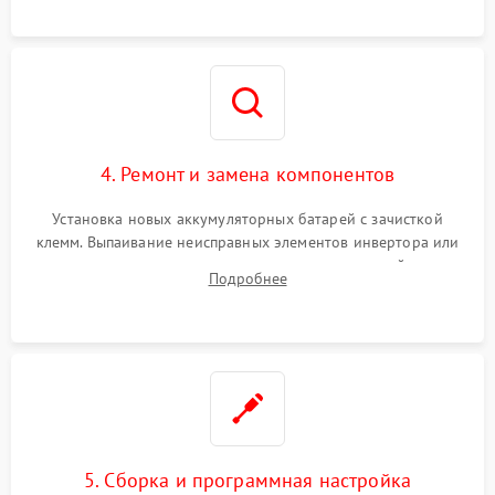
4. Ремонт и замена компонентов
Установка новых аккумуляторных батарей с зачисткой
клемм. Выпаивание неисправных элементов инвертора или
цепи зарядки и монтаж новых радиодеталей.
Подробнее
Восстановление поврежденных токоведущих дорожек и
замена реле.
5. Сборка и программная настройка