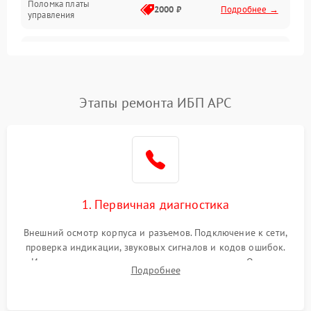
Поломка платы
Механика
2000 ₽
Подробнее →
управления
Неисправность
3000 ₽
Подробнее →
трансформатора
Повреждение
Этапы ремонта ИБП APC
500 ₽
Подробнее →
конденсаторов
Поломка предохранителя
100 ₽
Подробнее →
Неисправность системы
1000 ₽
Подробнее →
охлаждения
1. Первичная диагностика
Неисправность
500 ₽
Подробнее →
Внешний осмотр корпуса и разъемов. Подключение к сети,
индикаторов
проверка индикации, звуковых сигналов и кодов ошибок.
Измерение входного и выходного напряжения. Оценка
Поломка фильтров
Подробнее
1000 ₽
Подробнее →
реакции ИБП на отключение основного питания без
(EMI/EMC)
нагрузки.