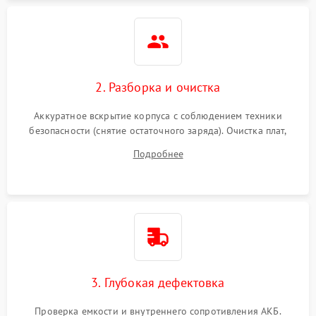
Неисправность системы
1500 ₽
Подробнее →
защиты
Неисправность системы
2000 ₽
Подробнее →
стабилизации
2. Разборка и очистка
Поломка системы
автоматического
1500 ₽
Подробнее →
Аккуратное вскрытие корпуса с соблюдением техники
переключения
безопасности (снятие остаточного заряда). Очистка плат,
радиаторов и кулеров от пыли с помощью сжатого воздуха
Неисправность системы
Подробнее
1500 ₽
Подробнее →
и кистей для предотвращения перегрева и замыканий.
мониторинга
Повреждение внутренних
500 ₽
Подробнее →
проводов
Неисправность системы
1500 ₽
Подробнее →
зарядки
3. Глубокая дефектовка
Поломка системы защиты
1000 ₽
Подробнее →
от перегрузок
Проверка емкости и внутреннего сопротивления АКБ.