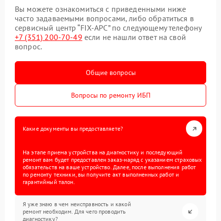
Вы можете ознакомиться с приведенными ниже
часто задаваемыми вопросами, либо обратиться в
сервисный центр “FIX-APC” по следующему телефону
+7 (351) 200-70-49
если не нашли ответ на свой
вопрос.
Общие вопросы
Вопросы по ремонту ИБП
Какие документы вы предоставляете?
На этапе приема устройства на диагностику и последующий
ремонт вам будет предоставлен заказ-наряд с указанием страховых
обязательств на ваше устройство. Далее, после выполнения работ
по ремонту техники, вы получите акт выполненных работ и
гарантийный талон.
Я уже знаю в чем неисправность и какой
ремонт необходим. Для чего проводить
диагностику?