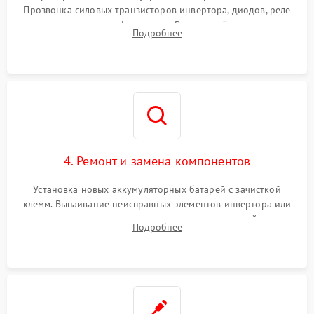
Прозвонка силовых транзисторов инвертора, диодов, реле
Неисправность системы
переключения и трансформатора. Визуальный поиск вздутых
Подробнее
защиты от короткого
1500 ₽
Подробнее →
конденсаторов и прогаров на печатной плате.
замыкания
Повреждение системы
1000 ₽
Подробнее →
защиты от перегрева
Неисправность системы
защиты от
1500 ₽
Подробнее →
перенапряжения
4. Ремонт и замена компонентов
Установка новых аккумуляторных батарей с зачисткой
клемм. Выпаивание неисправных элементов инвертора или
цепи зарядки и монтаж новых радиодеталей.
Подробнее
Восстановление поврежденных токоведущих дорожек и
замена реле.