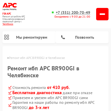
+7 (351) 200-70-49
FIX-APC
Ежедневно с 9:00 до 21:00
Ремонт устройств APC
Специализированный
cервисный центр г.
Челябинск
Мы ремонтируем
Позвонить
инске
Ремонт ибп APC BR900GI в Челябинске
Ремонт ибп APC BR900GI в
Челябинске
от 410 руб.
Стоимость ремонта
Бесплатная диагностика
даже при отказе
Привезем и увезем ибп APC BR900GI сами
Гарантия на наши работы по ремонту ибп APC
до 3-х лет
BR900GI