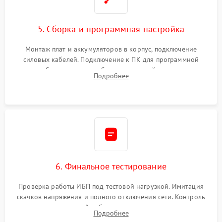
5. Сборка и программная настройка
Монтаж плат и аккумуляторов в корпус, подключение
силовых кабелей. Подключение к ПК для программной
калибровки констант батареи, настройки порогов
Подробнее
срабатывания AVR и сброса счетчиков старения АКБ.
6. Финальное тестирование
Проверка работы ИБП под тестовой нагрузкой. Имитация
скачков напряжения и полного отключения сети. Контроль
времени автономной работы, температурного режима и
Подробнее
корректности формы выходного сигнала.