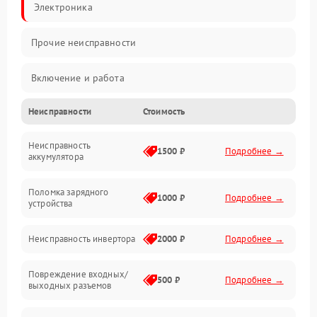
Электроника
Прочие неисправности
Включение и работа
Неисправности
Стоимость
Работа с нагрузкой
Неисправность
Звук и индикация
1500 ₽
Подробнее →
аккумулятора
Питание и режимы
Поломка зарядного
1000 ₽
Подробнее →
устройства
Интерфейсы и связь
Неисправность инвертора
2000 ₽
Подробнее →
Температура и эксплуатация
Повреждение входных/
500 ₽
Подробнее →
выходных разъемов
Механические повреждения