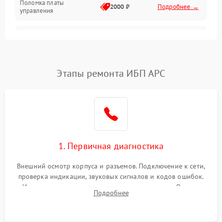
Поломка платы
Механика
2000 ₽
Подробнее →
управления
Неисправность
3000 ₽
Подробнее →
трансформатора
Повреждение
Этапы ремонта ИБП APC
500 ₽
Подробнее →
конденсаторов
Поломка предохранителя
100 ₽
Подробнее →
Неисправность системы
1000 ₽
Подробнее →
охлаждения
1. Первичная диагностика
Неисправность
500 ₽
Подробнее →
Внешний осмотр корпуса и разъемов. Подключение к сети,
индикаторов
проверка индикации, звуковых сигналов и кодов ошибок.
Измерение входного и выходного напряжения. Оценка
Поломка фильтров
Подробнее
1000 ₽
Подробнее →
реакции ИБП на отключение основного питания без
(EMI/EMC)
нагрузки.