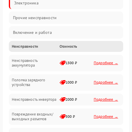
Электроника
Прочие неисправности
Включение и работа
Неисправности
Стоимость
Работа с нагрузкой
Неисправность
Звук и индикация
1500 ₽
Подробнее →
аккумулятора
Питание и режимы
Поломка зарядного
1000 ₽
Подробнее →
устройства
Интерфейсы и связь
Неисправность инвертора
2000 ₽
Подробнее →
Температура и эксплуатация
Повреждение входных/
500 ₽
Подробнее →
выходных разъемов
Механические повреждения