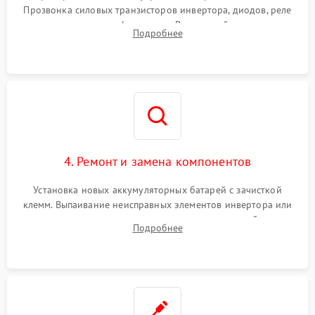
Прозвонка силовых транзисторов инвертора, диодов, реле
Неисправность системы
переключения и трансформатора. Визуальный поиск вздутых
Подробнее
защиты от короткого
1500 ₽
Подробнее →
конденсаторов и прогаров на печатной плате.
замыкания
Повреждение системы
1000 ₽
Подробнее →
защиты от перегрева
Неисправность системы
защиты от
1500 ₽
Подробнее →
перенапряжения
4. Ремонт и замена компонентов
Установка новых аккумуляторных батарей с зачисткой
клемм. Выпаивание неисправных элементов инвертора или
цепи зарядки и монтаж новых радиодеталей.
Подробнее
Восстановление поврежденных токоведущих дорожек и
замена реле.