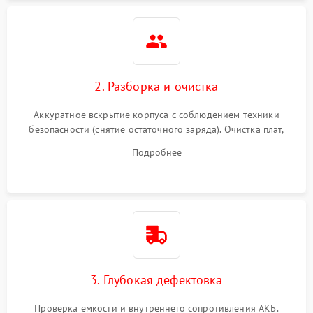
Неисправность системы
1500 ₽
Подробнее →
защиты
Неисправность системы
2000 ₽
Подробнее →
стабилизации
2. Разборка и очистка
Поломка системы
автоматического
1500 ₽
Подробнее →
Аккуратное вскрытие корпуса с соблюдением техники
переключения
безопасности (снятие остаточного заряда). Очистка плат,
радиаторов и кулеров от пыли с помощью сжатого воздуха
Неисправность системы
Подробнее
1500 ₽
Подробнее →
и кистей для предотвращения перегрева и замыканий.
мониторинга
Повреждение внутренних
500 ₽
Подробнее →
проводов
Неисправность системы
1500 ₽
Подробнее →
зарядки
3. Глубокая дефектовка
Поломка системы защиты
1000 ₽
Подробнее →
от перегрузок
Проверка емкости и внутреннего сопротивления АКБ.