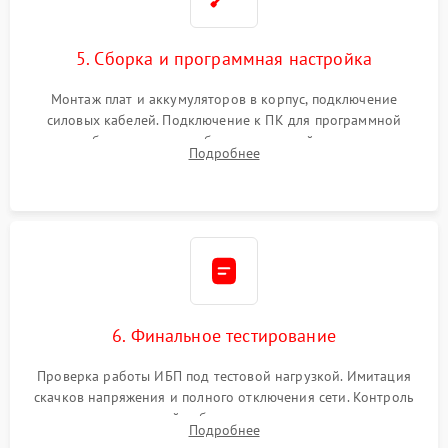
5. Сборка и программная настройка
Монтаж плат и аккумуляторов в корпус, подключение
силовых кабелей. Подключение к ПК для программной
калибровки констант батареи, настройки порогов
Подробнее
срабатывания AVR и сброса счетчиков старения АКБ.
6. Финальное тестирование
Проверка работы ИБП под тестовой нагрузкой. Имитация
скачков напряжения и полного отключения сети. Контроль
времени автономной работы, температурного режима и
Подробнее
корректности формы выходного сигнала.