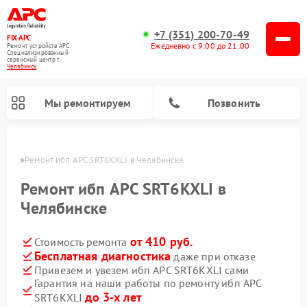
+7 (351) 200-70-49
FIX-APC
Ежедневно с 9:00 до 21:00
Ремонт устройств APC
Специализированный
cервисный центр г.
Челябинск
Мы ремонтируем
Позвонить
инске
Ремонт ибп APC SRT6KXLI в Челябинске
Ремонт ибп APC SRT6KXLI в
Челябинске
от 410 руб.
Стоимость ремонта
Бесплатная диагностика
даже при отказе
Привезем и увезем ибп APC SRT6KXLI сами
Гарантия на наши работы по ремонту ибп APC
до 3-х лет
SRT6KXLI