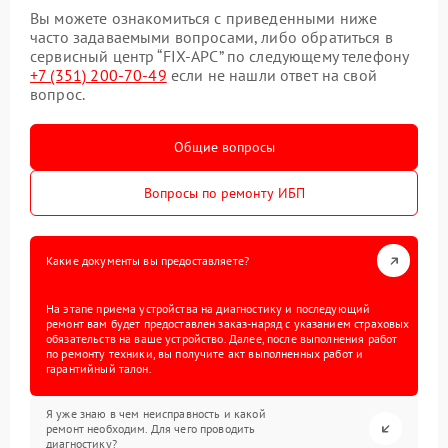
Вы можете ознакомиться с приведенными ниже
часто задаваемыми вопросами, либо обратиться в
сервисный центр “FIX-APC” по следующему телефону
+7 (351) 200-70-49
если не нашли ответ на свой
вопрос.
Общие вопросы
Вопросы по ремонту ИБП
Какие документы вы предоставляете?
На этапе приема устройства на диагностику и последующий
ремонт вам будет предоставлен заказ-наряд с указанием страховых
обязательств на ваше устройство. Далее, после выполнения работ
по ремонту техники, вы получите акт выполненных работ и
гарантийный талон.
Я уже знаю в чем неисправность и какой
ремонт необходим. Для чего проводить
диагностику?