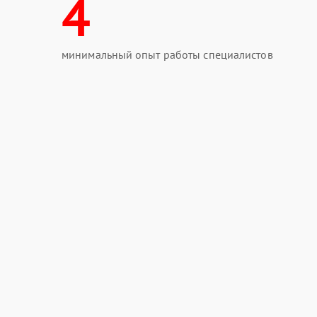
4
мастерам. Обратитесь в авторизованный серви
строй с восстановленной функциональностью.
минимальный опыт работы специалистов