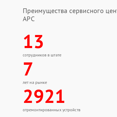
Советы
Преимущества сервисного цен
Обнаружив подобные признаки, не спешите ра
APC
Сначала выполните ряд простых действий:
обесточьте ИБП — отключите его от сети и 
13
проверьте розетку и кабель питания: убедит
повреждён;
сверьтесь с руководством пользователя — 
нестандартной индикацией;
осмотрите внешние разъёмы и контакты на
сотрудников в штате
повреждений.
7
Ремонт в сервисном центре
Если самостоятельные шаги не принесли резуль
лет на рынке
сервисном центре APC проведут углублённую 
2921
оборудования, точно определят участок платы
гарантией качества. Попытки самостоятельног
дополнительным повреждениям — например, 
нарушению контактных дорожек.
отремонтированных устройств
Сохраните работоспособность ИБП на долгие