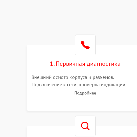
1. Первичная диагностика
Внешний осмотр корпуса и разъемов.
Подключение к сети, проверка индикации,
звуковых сигналов и кодов ошибок. Измерение
Подробнее
входного и выходного напряжения. Оценка
реакции ИБП на отключение основного питани
без нагрузки.