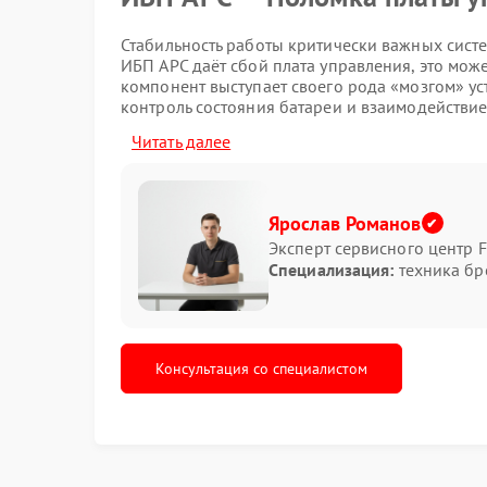
Стабильность работы критически важных систе
ИБП APC даёт сбой плата управления, это мож
компонент выступает своего рода «мозгом» ус
контроль состояния батареи и взаимодействие
неисправность и какие шаги предпринять.
Читать далее
Симптомы неисправности
Понять, что проблема кроется именно в плате
Ярослав Романов
Эксперт сервисного центр F
Полное отсутствие реакции на нажат
Специализация:
техника бр
индикации, ни звуковых сигналов.
Неожиданные отключения ИБП во вре
Нетипичное поведение индикаторов:
светодиодов или их беспорядочное 
Консультация со специалистом
Отсутствие реакции на отключение в
переходит на резервную батарею.
Аномальные звуковые оповещения: не
описанная в инструкции.