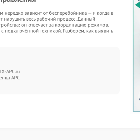
м нередко зависит от бесперебойника — и когда в
ет нарушить весь рабочий процесс. Данный
тройства: он отвечает за координацию режимов,
 с подключённой техникой. Разберём, как выявить
 управления, помогут следующие проявления:
IX-APC.ru
ие кнопки включения — ни световой
енда APC
мя штатной работы без видимых причин.
 например, одновременное загорание всех
мерцание.
нешнего электропитания — устройство не
прерывный писк либо серия сигналов, не