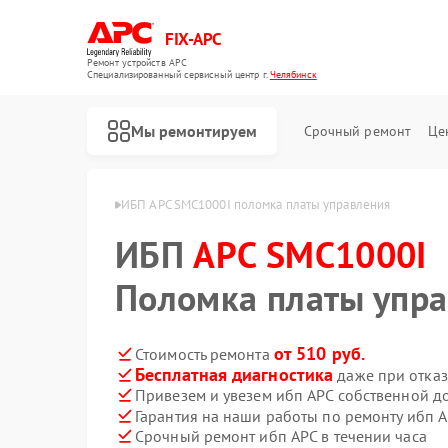
FIX-APC
Ремонт устройств APC
Специализированный cервисный центр г.
Челябинск
Мы ремонтируем
Срочный ремонт
Це
1000I в Челябинске
ИБП APC SMC1000I поломка платы управления
ИБП
APC SMC1000I
Поломка платы упр
от 510 руб.
Стоимость ремонта
Бесплатная диагностика
даже при отказ
Привезем и увезем ибп APC собственной д
Гарантия на наши работы по ремонту ибп 
Срочный ремонт ибп APC в течении часа