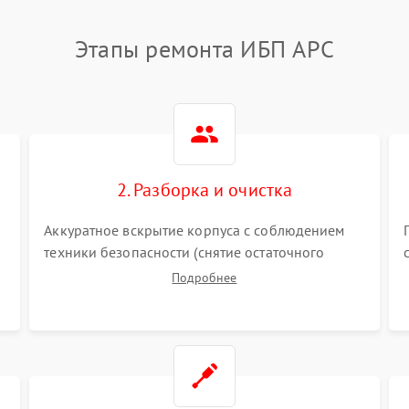
Этапы ремонта ИБП APC
2. Разборка и очистка
Аккуратное вскрытие корпуса с соблюдением
техники безопасности (снятие остаточного
заряда). Очистка плат, радиаторов и кулеров от
Подробнее
пыли с помощью сжатого воздуха и кистей для
я
предотвращения перегрева и замыканий.