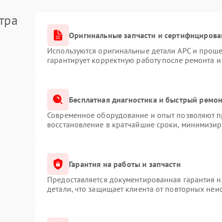
тра
збирать корпус или вносить изменения в настройки.
Оригинальные запчасти и сертифицирова
Используются оригинальные детали APC и прош
отсоедините все подключённые устройства;
гарантирует корректную работу после ремонта и
есь, что напряжение присутствует и провод не
некоторые режимы работы могут сопровождаться
Бесплатная диагностика и быстрый ремо
 предмет загрязнений или механических
Современное оборудование и опыт позволяют пр
восстановление в кратчайшие сроки, минимизиру
тата, пора доверить устройство специалистам. В
диагностику с применением профессионального
Гарантия на работы и запчасти
, вызвавший сбой, и выполнят ремонт APC с
Предоставляется документированная гарантия 
о вмешательства зачастую приводят к
детали, что защищает клиента от повторных неи
к перегоранию смежных компонентов или
 годы: доверьте ремонт APC квалифицированным