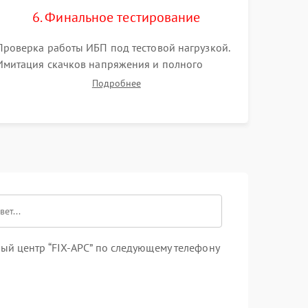
6. Финальное тестирование
Проверка работы ИБП под тестовой нагрузкой.
Имитация скачков напряжения и полного
отключения сети. Контроль времени автономной
Подробнее
работы, температурного режима и корректности
формы выходного сигнала.
ый центр “FIX-APC” по следующему телефону