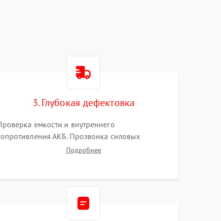
3. Глубокая дефектовка
Проверка емкости и внутреннего
сопротивления АКБ. Прозвонка силовых
транзисторов инвертора, диодов, реле
Подробнее
переключения и трансформатора. Визуальный
поиск вздутых конденсаторов и прогаров на
печатной плате.