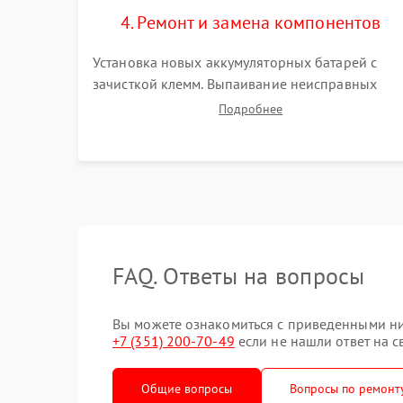
4. Ремонт и замена компонентов
Установка новых аккумуляторных батарей с
зачисткой клемм. Выпаивание неисправных
элементов инвертора или цепи зарядки и
Подробнее
монтаж новых радиодеталей. Восстановление
поврежденных токоведущих дорожек и замена
реле.
FAQ. Ответы на вопросы
Вы можете ознакомиться с приведенными ни
+7 (351) 200-70-49
если не нашли ответ на с
Общие вопросы
Вопросы по ремонт