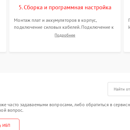
5. Сборка и программная настройка
Монтаж плат и аккумуляторов в корпус,
подключение силовых кабелей. Подключение к
ПК для программной калибровки констант
Подробнее
батареи, настройки порогов срабатывания AVR
и сброса счетчиков старения АКБ.
же часто задаваемыми вопросами, либо обратиться в сервисн
вой вопрос.
у ИБП