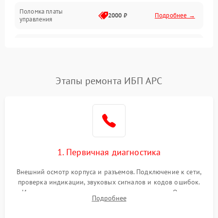
Поломка платы
Механика
2000 ₽
Подробнее →
управления
Неисправность
3000 ₽
Подробнее →
трансформатора
Повреждение
Этапы ремонта ИБП APC
500 ₽
Подробнее →
конденсаторов
Поломка предохранителя
100 ₽
Подробнее →
Неисправность системы
1000 ₽
Подробнее →
охлаждения
1. Первичная диагностика
Неисправность
500 ₽
Подробнее →
Внешний осмотр корпуса и разъемов. Подключение к сети,
индикаторов
проверка индикации, звуковых сигналов и кодов ошибок.
Измерение входного и выходного напряжения. Оценка
Поломка фильтров
Подробнее
1000 ₽
Подробнее →
реакции ИБП на отключение основного питания без
(EMI/EMC)
нагрузки.