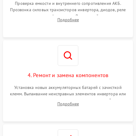
от перегрузок
Проверка емкости и внутреннего сопротивления АКБ.
Прозвонка силовых транзисторов инвертора, диодов, реле
Неисправность системы
переключения и трансформатора. Визуальный поиск вздутых
Подробнее
защиты от короткого
1500 ₽
Подробнее →
конденсаторов и прогаров на печатной плате.
замыкания
Повреждение системы
1000 ₽
Подробнее →
защиты от перегрева
Неисправность системы
защиты от
1500 ₽
Подробнее →
перенапряжения
4. Ремонт и замена компонентов
Установка новых аккумуляторных батарей с зачисткой
клемм. Выпаивание неисправных элементов инвертора или
цепи зарядки и монтаж новых радиодеталей.
Подробнее
Восстановление поврежденных токоведущих дорожек и
замена реле.