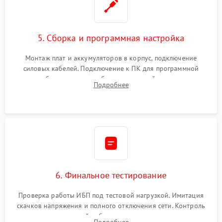
5. Сборка и программная настройка
Монтаж плат и аккумуляторов в корпус, подключение
силовых кабелей. Подключение к ПК для программной
калибровки констант батареи, настройки порогов
Подробнее
срабатывания AVR и сброса счетчиков старения АКБ.
6. Финальное тестирование
Проверка работы ИБП под тестовой нагрузкой. Имитация
скачков напряжения и полного отключения сети. Контроль
времени автономной работы, температурного режима и