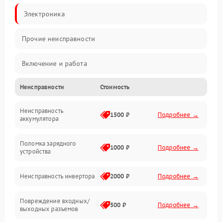
Электроника
Прочие неисправности
Включение и работа
Неисправности
Стоимость
Работа с нагрузкой
Неисправность
Звук и индикация
1500 ₽
Подробнее →
аккумулятора
Питание и режимы
Поломка зарядного
1000 ₽
Подробнее →
устройства
Интерфейсы и связь
Неисправность инвертора
2000 ₽
Подробнее →
Температура и эксплуатация
Повреждение входных/
500 ₽
Подробнее →
выходных разъемов
Механические повреждения