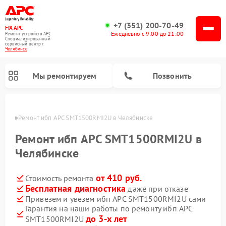
+7 (351) 200-70-49
FIX-APC
Ежедневно с 9:00 до 21:00
Ремонт устройств APC
Специализированный
cервисный центр г.
Челябинск
Мы ремонтируем
Позвонить
инске
Ремонт ибп APC SMT1500RMI2U в Челябинске
Ремонт ибп APC SMT1500RMI2U в
Челябинске
от 410 руб.
Стоимость ремонта
Бесплатная диагностика
даже при отказе
Привезем и увезем ибп APC SMT1500RMI2U сами
Гарантия на наши работы по ремонту ибп APC
до 3-х лет
SMT1500RMI2U