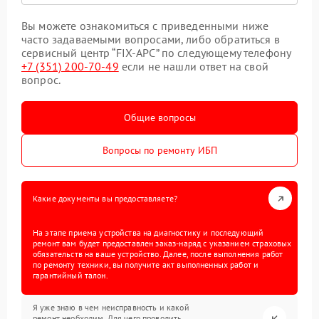
Вы можете ознакомиться с приведенными ниже
часто задаваемыми вопросами, либо обратиться в
сервисный центр “FIX-APC” по следующему телефону
+7 (351) 200-70-49
если не нашли ответ на свой
вопрос.
Общие вопросы
Вопросы по ремонту ИБП
Какие документы вы предоставляете?
На этапе приема устройства на диагностику и последующий
ремонт вам будет предоставлен заказ-наряд с указанием страховых
обязательств на ваше устройство. Далее, после выполнения работ
по ремонту техники, вы получите акт выполненных работ и
гарантийный талон.
Я уже знаю в чем неисправность и какой
ремонт необходим. Для чего проводить