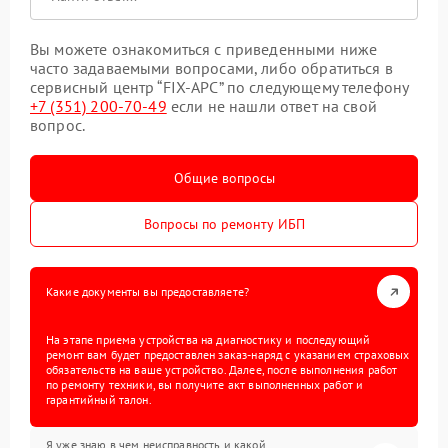
Вы можете ознакомиться с приведенными ниже
часто задаваемыми вопросами, либо обратиться в
сервисный центр “FIX-APC” по следующему телефону
+7 (351) 200-70-49
если не нашли ответ на свой
вопрос.
Общие вопросы
Вопросы по ремонту ИБП
Какие документы вы предоставляете?
На этапе приема устройства на диагностику и последующий
ремонт вам будет предоставлен заказ-наряд с указанием страховых
обязательств на ваше устройство. Далее, после выполнения работ
по ремонту техники, вы получите акт выполненных работ и
гарантийный талон.
Я уже знаю в чем неисправность и какой