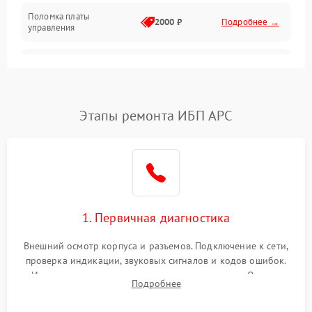
Поломка платы
Механика
2000 ₽
Подробнее →
управления
Неисправность
3000 ₽
Подробнее →
трансформатора
Повреждение
Этапы ремонта ИБП APC
500 ₽
Подробнее →
конденсаторов
Поломка предохранителя
100 ₽
Подробнее →
Неисправность системы
1000 ₽
Подробнее →
охлаждения
1. Первичная диагностика
Неисправность
500 ₽
Подробнее →
Внешний осмотр корпуса и разъемов. Подключение к сети,
индикаторов
проверка индикации, звуковых сигналов и кодов ошибок.
Измерение входного и выходного напряжения. Оценка
Поломка фильтров
Подробнее
1000 ₽
Подробнее →
реакции ИБП на отключение основного питания без
(EMI/EMC)
нагрузки.