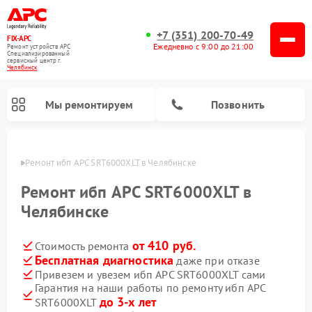
+7 (351) 200-70-49
FIX-APC
Ежедневно с 9:00 до 21:00
Ремонт устройств APC
Специализированный
cервисный центр г.
Челябинск
Мы ремонтируем
Позвонить
инске
Ремонт ибп APC SRT6000XLT в Челябинске
Ремонт ибп APC SRT6000XLT в
Челябинске
от 410 руб.
Стоимость ремонта
Бесплатная диагностика
даже при отказе
Привезем и увезем ибп APC SRT6000XLT сами
Гарантия на наши работы по ремонту ибп APC
до 3-х лет
SRT6000XLT