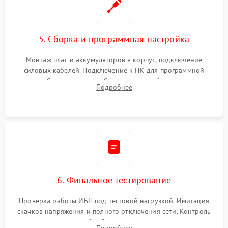
5. Сборка и программная настройка
Монтаж плат и аккумуляторов в корпус, подключение
силовых кабелей. Подключение к ПК для программной
калибровки констант батареи, настройки порогов
Подробнее
срабатывания AVR и сброса счетчиков старения АКБ.
6. Финальное тестирование
Проверка работы ИБП под тестовой нагрузкой. Имитация
скачков напряжения и полного отключения сети. Контроль
времени автономной работы, температурного режима и