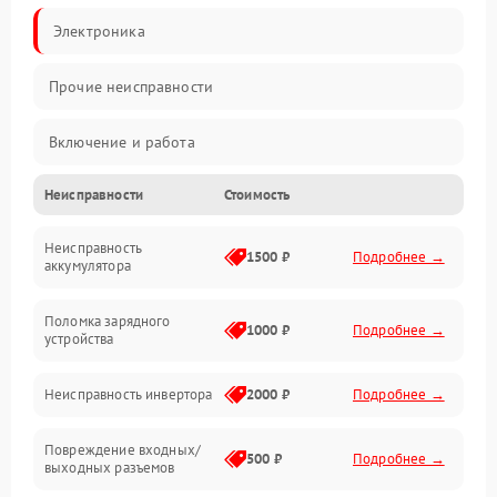
Электроника
Прочие неисправности
Включение и работа
Неисправности
Стоимость
Работа с нагрузкой
Неисправность
Звук и индикация
1500 ₽
Подробнее →
аккумулятора
Питание и режимы
Поломка зарядного
1000 ₽
Подробнее →
устройства
Интерфейсы и связь
Неисправность инвертора
2000 ₽
Подробнее →
Температура и эксплуатация
Повреждение входных/
500 ₽
Подробнее →
выходных разъемов
Механические повреждения