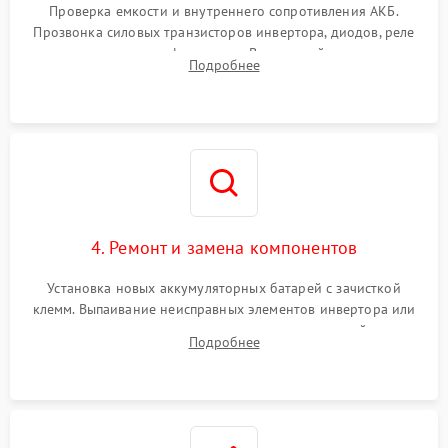
от перегрузок
Проверка емкости и внутреннего сопротивления АКБ.
Прозвонка силовых транзисторов инвертора, диодов, реле
Неисправность системы
переключения и трансформатора. Визуальный поиск вздутых
Подробнее
защиты от короткого
1500 ₽
Подробнее →
конденсаторов и прогаров на печатной плате.
замыкания
Повреждение системы
1000 ₽
Подробнее →
защиты от перегрева
Неисправность системы
защиты от
1500 ₽
Подробнее →
перенапряжения
4. Ремонт и замена компонентов
Установка новых аккумуляторных батарей с зачисткой
клемм. Выпаивание неисправных элементов инвертора или
цепи зарядки и монтаж новых радиодеталей.
Подробнее
Восстановление поврежденных токоведущих дорожек и
замена реле.