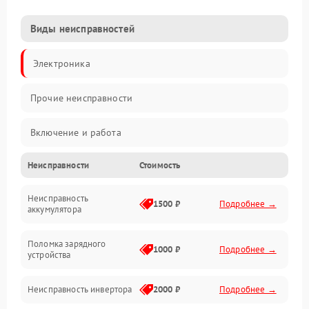
Виды неисправностей
Электроника
Прочие неисправности
Включение и работа
Неисправности
Стоимость
Работа с нагрузкой
Неисправность
Звук и индикация
1500 ₽
Подробнее →
аккумулятора
Питание и режимы
Поломка зарядного
1000 ₽
Подробнее →
устройства
Интерфейсы и связь
Неисправность инвертора
2000 ₽
Подробнее →
Температура и эксплуатация