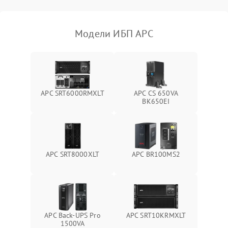
Поломка фильтров
1000 ₽
Подробнее →
(EMI/EMC)
Модели ИБП APC
Неисправность системы
1500 ₽
Подробнее →
защиты
Неисправность системы
2000 ₽
Подробнее →
стабилизации
APC SRT6000RMXLT
APC CS 650VA
BK650EI
Поломка системы
автоматического
1500 ₽
Подробнее →
переключения
Неисправность системы
APC SRT8000XLT
APC BR100MS2
1500 ₽
Подробнее →
мониторинга
Повреждение внутренних
500 ₽
Подробнее →
проводов
APC Back-UPS Pro
APC SRT10KRMXLT
Неисправность системы
1500VA
1500 ₽
Подробнее →
зарядки