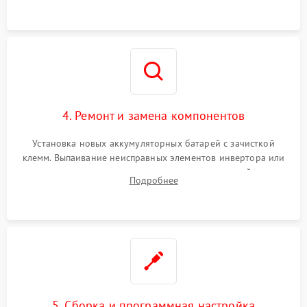
4. Ремонт и замена компонентов
Установка новых аккумуляторных батарей с зачисткой
клемм. Выпаивание неисправных элементов инвертора или
цепи зарядки и монтаж новых радиодеталей.
Подробнее
Восстановление поврежденных токоведущих дорожек и
замена реле.
5. Сборка и программная настройка