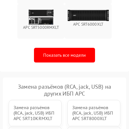
Поломка системы защиты
1000 ₽
Подробнее →
от перегрузок
APC SRT6000XLT
APC SRT5000RMXLT
Неисправность системы
защиты от короткого
1500 ₽
Подробнее →
замыкания
Показать все модели
Повреждение системы
1000 ₽
Подробнее →
защиты от перегрева
Неисправность системы
защиты от
1500 ₽
Подробнее →
перенапряжения
Замена разъёмов (RCA, jack, USB) на
других ИБП APC
Замена разъёмов
Замена разъёмов
(RCA, jack, USB) ИБП
(RCA, jack, USB) ИБП
APC SRT10KRMXLT
APC SRT8000XLT