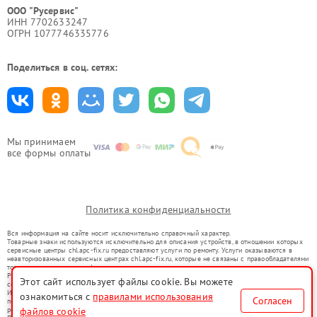
ООО "Русервис"
ИНН 7702633247
ОГРН 1077746335776
Поделиться в соц. сетях:
Мы принимаем
все формы оплаты
Политика конфиденциальности
Вся информация на сайте носит исключительно справочный характер.
Товарные знаки используются исключительно для описания устройств, в отношении которых
сервисные центры chl.apc-fix.ru предоставляют услуги по ремонту. Услуги оказываются в
неавторизованных сервисных центрах chl.apc-fix.ru, которые не связаны с правообладателями
товарных знаков или их официальными представителями.
Ремонт осуществляется для устройств, уже введенных в гражданский оборот в соответствии
Этот сайт использует файлы cookie. Вы можете
со статьей 1487 ГК РФ.
Использование товарных знаков не преследует цели индивидуализации услуг или введения
ознакомиться с
правилами использования
Согласен
потребителей в заблуждение, а служит для информирования о предоставляемых услугах по
ремонту техники указанных брендов.
файлов cookie