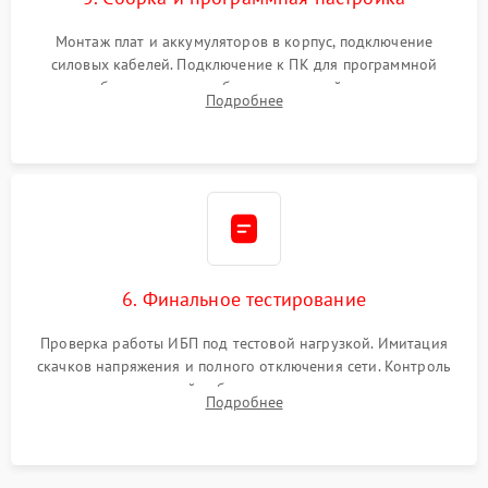
Монтаж плат и аккумуляторов в корпус, подключение
силовых кабелей. Подключение к ПК для программной
калибровки констант батареи, настройки порогов
Подробнее
срабатывания AVR и сброса счетчиков старения АКБ.
6. Финальное тестирование
Проверка работы ИБП под тестовой нагрузкой. Имитация
скачков напряжения и полного отключения сети. Контроль
времени автономной работы, температурного режима и
Подробнее
корректности формы выходного сигнала.