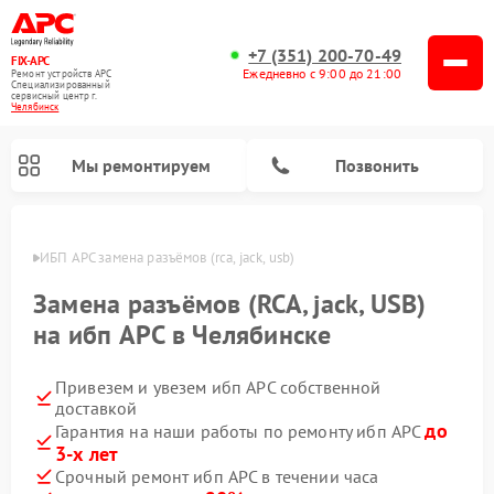
+7 (351) 200-70-49
FIX-APC
Ежедневно с 9:00 до 21:00
Ремонт устройств APC
Специализированный
cервисный центр г.
Челябинск
Мы ремонтируем
Позвонить
инске
ИБП APC замена разъёмов (rca, jack, usb)
Замена разъёмов (RCA, jack, USB)
на ибп APC в Челябинске
Привезем и увезем ибп APC собственной
доставкой
до
Гарантия на наши работы по ремонту ибп APC
3-х лет
Срочный ремонт ибп APC в течении часа