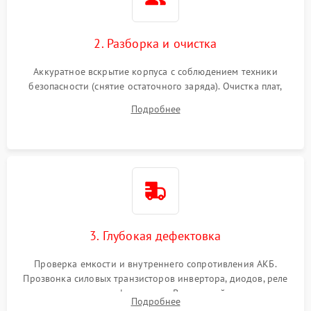
2. Разборка и очистка
Аккуратное вскрытие корпуса с соблюдением техники
безопасности (снятие остаточного заряда). Очистка плат,
радиаторов и кулеров от пыли с помощью сжатого воздуха
Подробнее
и кистей для предотвращения перегрева и замыканий.
3. Глубокая дефектовка
Проверка емкости и внутреннего сопротивления АКБ.
Прозвонка силовых транзисторов инвертора, диодов, реле
переключения и трансформатора. Визуальный поиск вздутых
Подробнее
конденсаторов и прогаров на печатной плате.