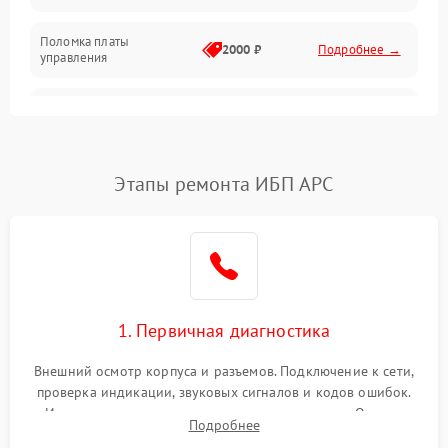
Поломка платы
Механика
2000 ₽
Подробнее →
управления
Неисправность
3000 ₽
Подробнее →
трансформатора
Повреждение
Этапы ремонта ИБП APC
500 ₽
Подробнее →
конденсаторов
Поломка предохранителя
100 ₽
Подробнее →
Неисправность системы
1000 ₽
Подробнее →
охлаждения
1. Первичная диагностика
Неисправность
500 ₽
Подробнее →
Внешний осмотр корпуса и разъемов. Подключение к сети,
индикаторов
проверка индикации, звуковых сигналов и кодов ошибок.
Измерение входного и выходного напряжения. Оценка
Поломка фильтров
Подробнее
1000 ₽
Подробнее →
реакции ИБП на отключение основного питания без
(EMI/EMC)