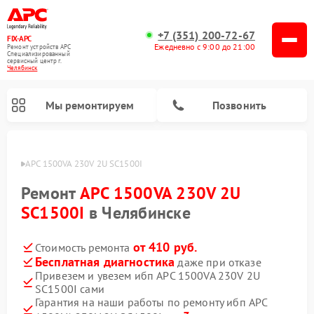
+7 (351) 200-72-67
FIX-APC
Ежедневно с 9:00 до 21:00
Ремонт устройств APC
Специализированный
cервисный центр г.
Челябинск
Мы ремонтируем
Позвонить
П APC
APC 1500VA 230V 2U SC1500I
Ремонт
APC 1500VA 230V 2U
SC1500I
в Челябинске
от 410 руб.
Стоимость ремонта
Бесплатная диагностика
даже при отказе
Привезем и увезем ибп APC 1500VA 230V 2U
SC1500I сами
Гарантия на наши работы по ремонту ибп APC