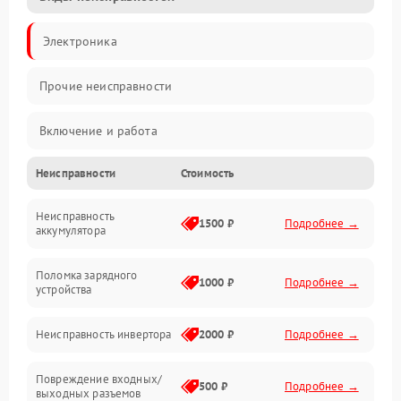
Электроника
Прочие неисправности
Включение и работа
Неисправности
Стоимость
Работа с нагрузкой
Неисправность
Звук и индикация
1500 ₽
Подробнее →
аккумулятора
Питание и режимы
Поломка зарядного
1000 ₽
Подробнее →
устройства
Интерфейсы и связь
Неисправность инвертора
2000 ₽
Подробнее →
Температура и эксплуатация
Повреждение входных/
500 ₽
Подробнее →
выходных разъемов
Механические повреждения