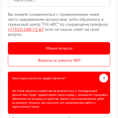
Вы можете ознакомиться с приведенными ниже
часто задаваемыми вопросами, либо обратиться в
сервисный центр “FIX-APC” по следующему телефону
+7 (351) 200-72-67
если не нашли ответ на свой
вопрос.
Общие вопросы
Вопросы по ремонту ИБП
Какие документы вы предоставляете?
На этапе приема устройства на диагностику и последующий
ремонт вам будет предоставлен заказ-наряд с указанием страховых
обязательств на ваше устройство. Далее, после выполнения работ
по ремонту техники, вы получите акт выполненных работ и
гарантийный талон.