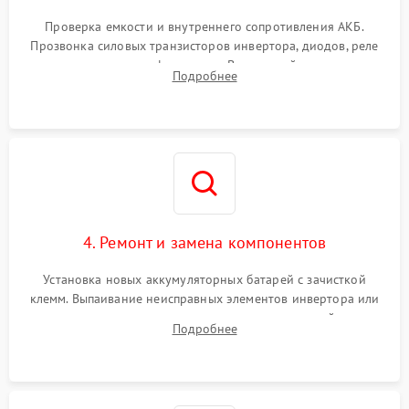
Поломка системы защиты
1000 ₽
Подробнее →
от перегрузок
Проверка емкости и внутреннего сопротивления АКБ.
Прозвонка силовых транзисторов инвертора, диодов, реле
Неисправность системы
переключения и трансформатора. Визуальный поиск вздутых
Подробнее
защиты от короткого
1500 ₽
Подробнее →
конденсаторов и прогаров на печатной плате.
замыкания
Повреждение системы
1000 ₽
Подробнее →
защиты от перегрева
Неисправность системы
защиты от
1500 ₽
Подробнее →
перенапряжения
4. Ремонт и замена компонентов
Установка новых аккумуляторных батарей с зачисткой
клемм. Выпаивание неисправных элементов инвертора или
цепи зарядки и монтаж новых радиодеталей.
Подробнее
Восстановление поврежденных токоведущих дорожек и
замена реле.