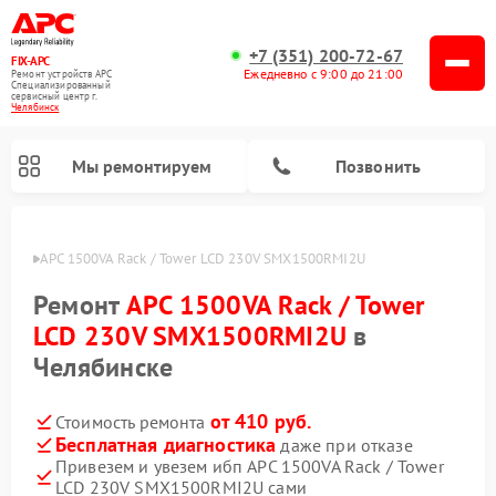
+7 (351) 200-72-67
FIX-APC
Ежедневно с 9:00 до 21:00
Ремонт устройств APC
Специализированный
cервисный центр г.
Челябинск
Мы ремонтируем
Позвонить
П APC
APC 1500VA Rack / Tower LCD 230V SMX1500RMI2U
Ремонт
APC 1500VA Rack / Tower
LCD 230V SMX1500RMI2U
в
Челябинске
от 410 руб.
Стоимость ремонта
Бесплатная диагностика
даже при отказе
Привезем и увезем ибп APC 1500VA Rack / Tower
LCD 230V SMX1500RMI2U сами