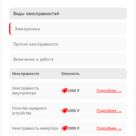
Виды неисправностей
Электроника
Прочие неисправности
Включение и работа
Неисправности
Стоимость
Работа с нагрузкой
Неисправность
Звук и индикация
1500 ₽
Подробнее →
аккумулятора
Питание и режимы
Поломка зарядного
1000 ₽
Подробнее →
устройства
Интерфейсы и связь
Неисправность инвертора
2000 ₽
Подробнее →
Температура и эксплуатация