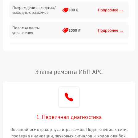
Повреждение входных/
500 ₽
Подробнее →
выходных разъемов
Механические повреждения
Поломка платы
Механика
2000 ₽
Подробнее →
управления
Неисправность
3000 ₽
Подробнее →
трансформатора
Повреждение
Этапы ремонта ИБП APC
500 ₽
Подробнее →
конденсаторов
Поломка предохранителя
100 ₽
Подробнее →
Неисправность системы
1000 ₽
Подробнее →
охлаждения
1. Первичная диагностика
Неисправность
500 ₽
Подробнее →
Внешний осмотр корпуса и разъемов. Подключение к сети,
индикаторов
проверка индикации, звуковых сигналов и кодов ошибок.