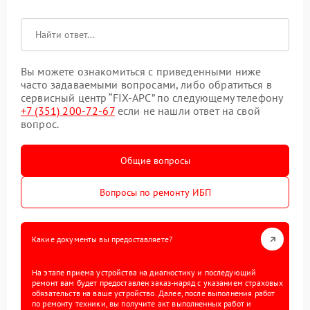
Вы можете ознакомиться с приведенными ниже
часто задаваемыми вопросами, либо обратиться в
сервисный центр “FIX-APC” по следующему телефону
+7 (351) 200-72-67
если не нашли ответ на свой
вопрос.
Общие вопросы
Вопросы по ремонту ИБП
Какие документы вы предоставляете?
На этапе приема устройства на диагностику и последующий
ремонт вам будет предоставлен заказ-наряд с указанием страховых
обязательств на ваше устройство. Далее, после выполнения работ
по ремонту техники, вы получите акт выполненных работ и