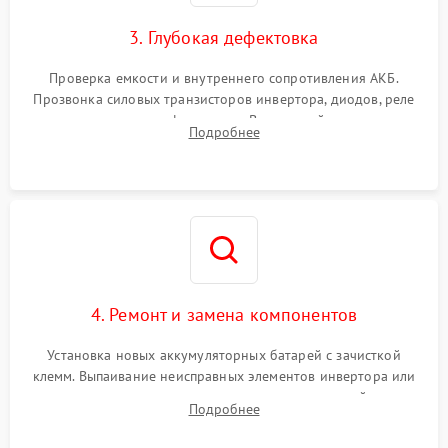
зарядки
3. Глубокая дефектовка
Поломка системы защиты
1000 ₽
Подробнее →
от перегрузок
Проверка емкости и внутреннего сопротивления АКБ.
Прозвонка силовых транзисторов инвертора, диодов, реле
Неисправность системы
переключения и трансформатора. Визуальный поиск вздутых
Подробнее
защиты от короткого
1500 ₽
Подробнее →
конденсаторов и прогаров на печатной плате.
замыкания
Повреждение системы
1000 ₽
Подробнее →
защиты от перегрева
Неисправность системы
защиты от
1500 ₽
Подробнее →
перенапряжения
4. Ремонт и замена компонентов
Установка новых аккумуляторных батарей с зачисткой
клемм. Выпаивание неисправных элементов инвертора или
цепи зарядки и монтаж новых радиодеталей.
Подробнее
Восстановление поврежденных токоведущих дорожек и
замена реле.