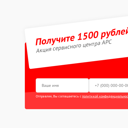
Получите 1500 рубле
Акция сервисного центра APC
Отправляя, Вы соглашаетесь с
политикой конфиденциально