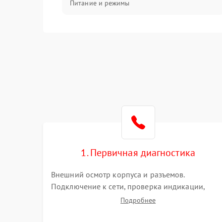
Питание и режимы
Интерфейсы и связь
Температура и эксплуатация
Механические повреждения
Механика
1. Первичная диагностика
Внешний осмотр корпуса и разъемов.
Подключение к сети, проверка индикации,
звуковых сигналов и кодов ошибок. Измерение
Подробнее
входного и выходного напряжения. Оценка