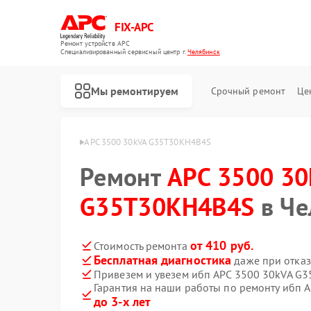
FIX-APC
Ремонт устройств APC
Специализированный cервисный центр г.
Челябинск
Мы ремонтируем
Срочный ремонт
Це
Главная
ИБП APC
APC 3500 30kVA G35T30KH4B4S
Ремонт
APC 3500 30
G35T30KH4B4S
в Че
от 410 руб.
Стоимость ремонта
Бесплатная диагностика
даже при отказ
Привезем и увезем ибп APC 3500 30kVA G
Гарантия на наши работы по ремонту ибп
до 3-х лет