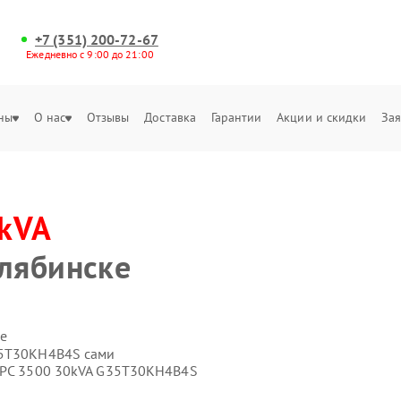
+7 (351) 200-72-67
Ежедневно с 9:00 до 21:00
ны
О нас
Отзывы
Доставка
Гарантии
Акции и скидки
Зая
kVA
лябинске
е
35T30KH4B4S сами
 APC 3500 30kVA G35T30KH4B4S